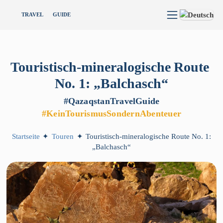
TRAVEL
GUIDE
Touristisch-mineralogische
Route
No.
1:
„Balchasch“
#QazaqstanTravelGuide
#KeinTourismusSondernAbenteuer
Startseite
✦
Touren
✦
Touristisch-mineralogische Route No. 1:
„Balchasch“