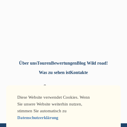
Über uns
Touren
Bewertungen
Blog Wild road!
Was zu sehen ist
Kontakte
+7-771-493-52-52
+7-777-705-77-32
Diese Website verwendet Cookies. Wenn
info@qtg.kz
Sie unsere Website weiterhin nutzen,
stimmen Sie automatisch zu
Datenschutzerklärung