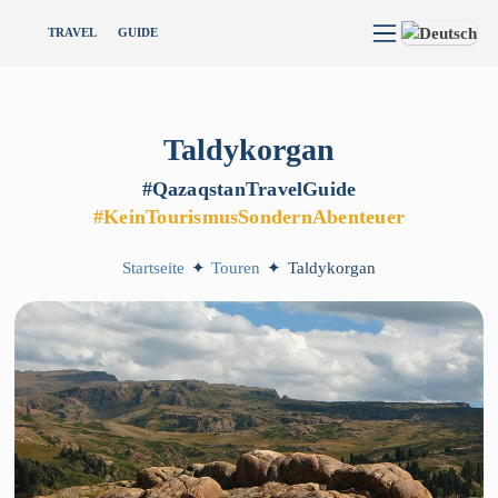
TRAVEL
GUIDE
Taldykorgan
#QazaqstanTravelGuide
#KeinTourismusSondernAbenteuer
Startseite
✦
Touren
✦
Taldykorgan