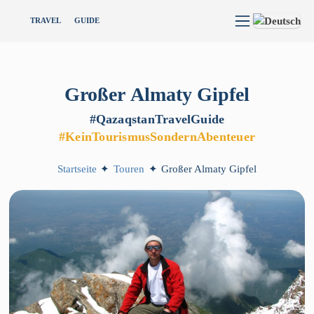
TRAVEL
GUIDE
Großer
Almaty
Gipfel
#QazaqstanTravelGuide
#KeinTourismusSondernAbenteuer
Startseite
✦
Touren
✦
Großer Almaty Gipfel