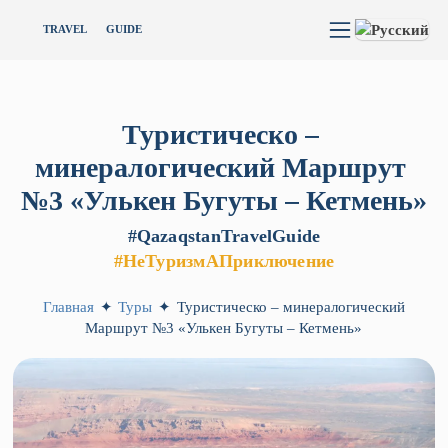
TRAVEL
GUIDE
Туристическо
–
минералогический
Маршрут
№3
«Улькен
Бугуты
–
Кетмень»
#QazaqstanTravelGuide
#НеТуризмАПриключение
Главная
✦
Туры
✦
Туристическо – минералогический
Маршрут №3 «Улькен Бугуты – Кетмень»