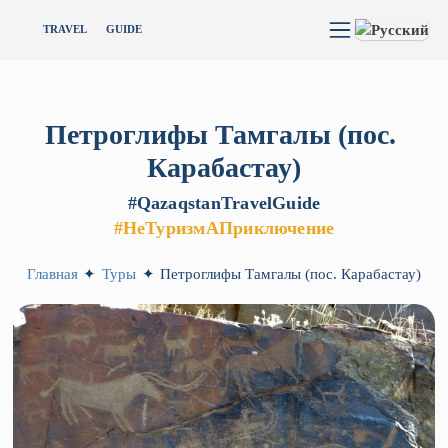
TRAVEL
GUIDE
Петроглифы
Тамгалы
(пос.
Карабастау)
#QazaqstanTravelGuide
#НеТуризмАПриключение
Главная
✦
Туры
✦
Петроглифы Тамгалы (пос. Карабастау)