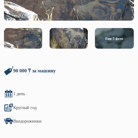
Еще
5
фото
90 000 ₸ за машину
1 день
Круглый год
Внедорожники