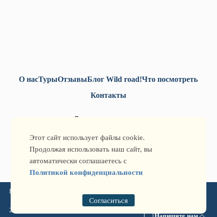
О нас
Туры
Отзывы
Блог Wild road!
Что посмотреть
Контакты
+7-771-493-52-52
+7-777-705-77-32
Этот сайт использует файлы cookie.
info@qtg.kz
Продолжая использовать наш сайт, вы
автоматически соглашаетесь с
Политикой конфиденциальности
Политика конфиденциальности
Согласиться
2026 © Qazaqstan Travel Guide: туры по Казахстану и Кыргызстану ® Все права
Напишите нам