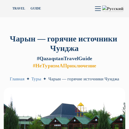
TRAVEL
GUIDE
Чарын
—
горячие
источники
Чунджа
#QazaqstanTravelGuide
#НеТуризмАПриключение
Главная
✦
Туры
✦
Чарын — горячие источники Чунджа