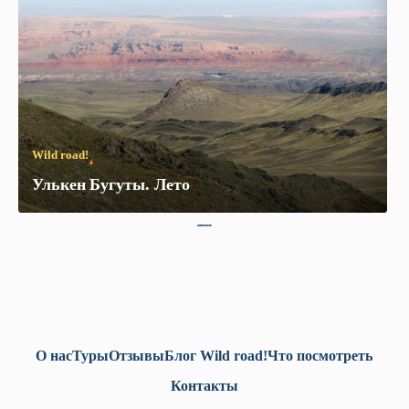
Wild road!
Улькен
Бугуты.
Лето
1
2
3
4
5
6
О нас
Туры
Отзывы
Блог Wild road!
Что посмотреть
Контакты