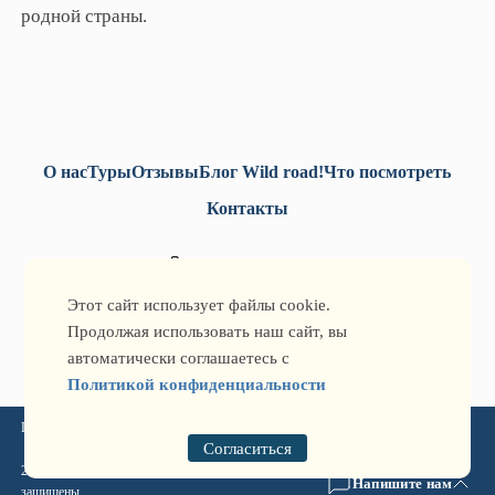
родной страны.
О нас
Туры
Отзывы
Блог Wild road!
Что посмотреть
Контакты
+7-771-493-52-52
+7-777-705-77-32
Этот сайт использует файлы cookie.
info@qtg.kz
Продолжая использовать наш сайт, вы
автоматически соглашаетесь с
Политикой конфиденциальности
Политика конфиденциальности
Согласиться
2026 © Qazaqstan Travel Guide: туры по Казахстану и Кыргызстану ® Все права
Напишите нам
защищены