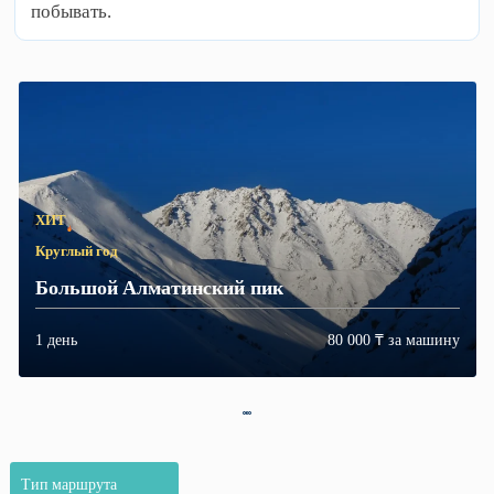
побывать.
ХИТ
Круглый год
Большой
Алматинский
пик
1 день
80 000 ₸ за машину
1
2
3
Тип
маршрута