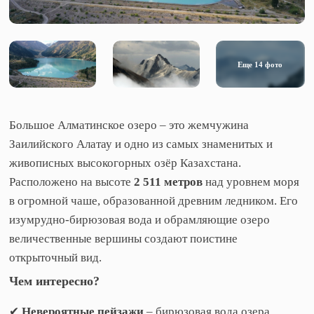
Еще
14
фото
Большое Алматинское озеро – это жемчужина
Заилийского Алатау и одно из самых знаменитых и
живописных высокогорных озёр Казахстана.
Расположено на высоте
2 511 метров
над уровнем моря
в огромной чаше, образованной древним ледником. Его
изумрудно-бирюзовая вода и обрамляющие озеро
величественные вершины создают поистине
открыточный вид.
Чем интересно?
✔
Невероятные пейзажи
– бирюзовая вода озера