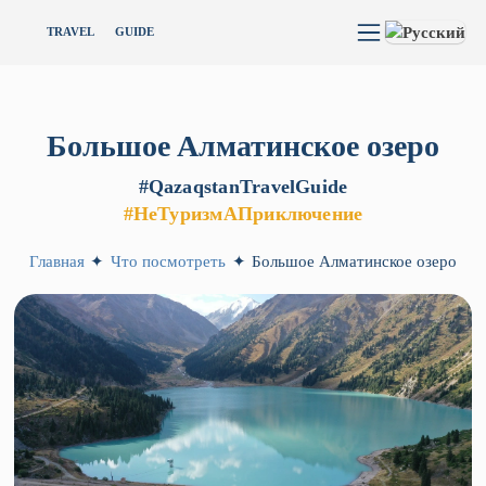
TRAVEL
GUIDE
Большое
Алматинское
озеро
#QazaqstanTravelGuide
#НеТуризмАПриключение
Главная
✦
Что посмотреть
✦
Большое Алматинское озеро